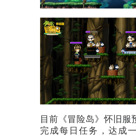
目前《冒险岛》怀旧服
完成每日任务，达成一