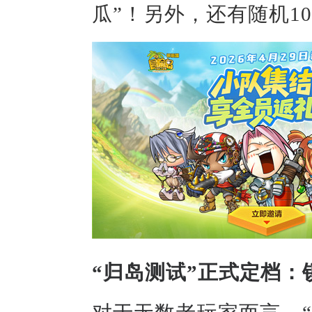
瓜”！另外，还有随机1
“归岛测试”正式定档：