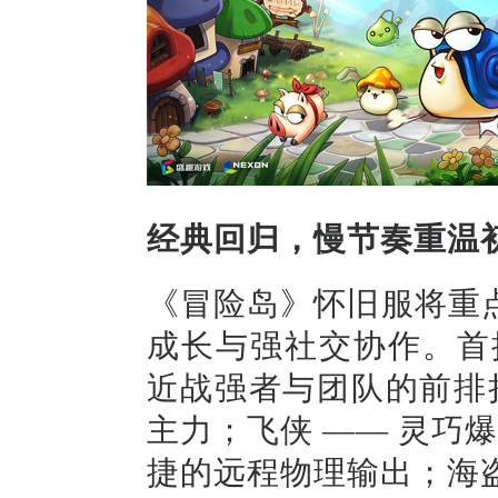
经典回归，慢节奏重温
《冒险岛》怀旧服将重
成长
与
强社交协作
。
首
近战强者与团队的前排
主力；飞侠 —— 灵巧
捷的远程物理输出；海盗