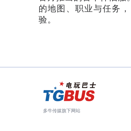
的地图、职业与任务，
验。
多牛传媒旗下网站