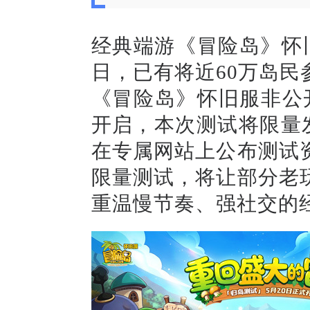
经典端游《冒险岛》怀
日，
已有
将近
6
0
万岛民
《冒险岛》
怀旧服非公
开启
，
本次测试将限量
在专属网站上公布测试
限量测试，
将
让部分老
重温慢节奏、强社交的