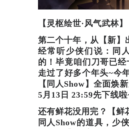
【
灵枢绘世·风气武林
】
第二个十年，从【新】出
经常
听少侠们说：同人S
的！毕竟
咱们刀哥已经
走过了好多个年头~今
【同人Show】全面
焕
新
5月13日 23:59
先下线啦
还有鲜花没用完？【鲜
同人Show的道具，少侠