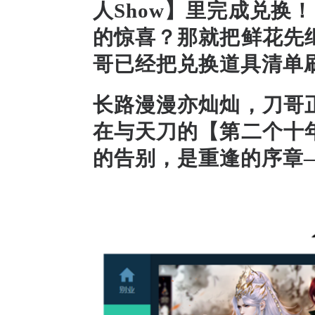
人Show】里完成兑换
的惊喜？那就把鲜花先
哥已经
把兑换道具清单
长路
漫漫亦
灿灿，
刀哥
在
与天刀的
【第二个十
的告别，是重逢的序章