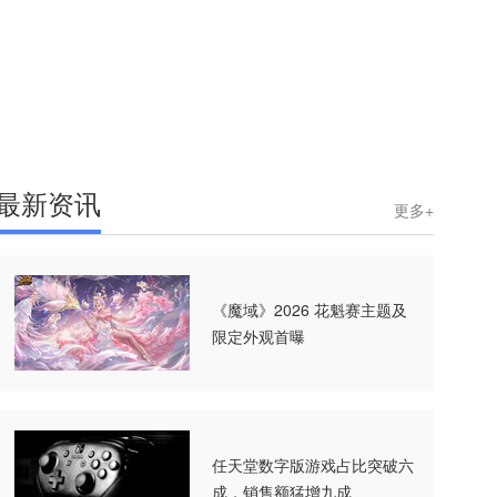
最新资讯
更多+
《魔域》2026 花魁赛主题及
限定外观首曝
任天堂数字版游戏占比突破六
成，销售额猛增九成