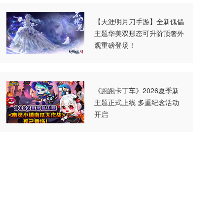
【天涯明月刀手游】全新傀儡
主题华美双形态可升阶顶奢外
观重磅登场！
《跑跑卡丁车》2026夏季新
主题正式上线 多重纪念活动
开启