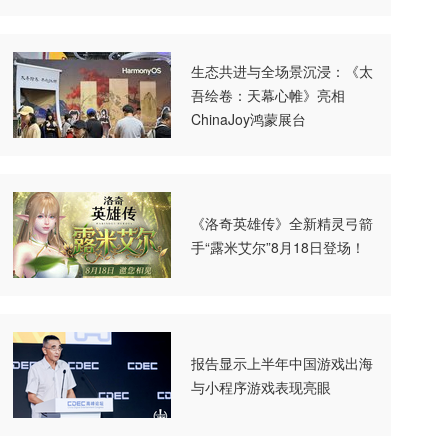
生态共进与全场景沉浸：《太
吾绘卷：天幕心帷》亮相
ChinaJoy鸿蒙展台
《洛奇英雄传》全新精灵弓箭
手“露米艾尔”8月18日登场！
报告显示上半年中国游戏出海
与小程序游戏表现亮眼