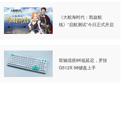
《大航海时代：凯旋航
线》“启航测试”今日正式开启
双轴混搭8K低延迟，罗技
G512X 98键盘上手