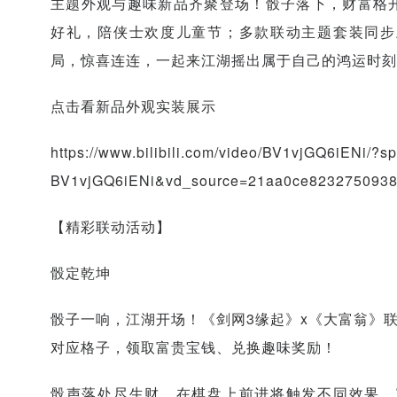
主题外观与趣味新品齐聚登场！骰子落下，财富格
好礼，陪侠士欢度儿童节；多款联动主题套装同步
局，惊喜连连，一起来江湖摇出属于自己的鸿运时刻
点击看新品外观实装展示
https://www.bilibili.com/video/BV1vjGQ6iENi/?
BV1vjGQ6iENi&vd_source=21aa0ce8232750938
【精彩联动活动】
骰定乾坤
骰子一响，江湖开场！《剑网3缘起》x《大富翁》联
对应格子，领取富贵宝钱、兑换趣味奖励！
骰声落处尽生财，在棋盘上前进将触发不同效果，