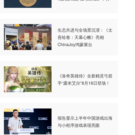
生态共进与全场景沉浸：《太
吾绘卷：天幕心帷》亮相
ChinaJoy鸿蒙展台
《洛奇英雄传》全新精灵弓箭
手“露米艾尔”8月18日登场！
报告显示上半年中国游戏出海
与小程序游戏表现亮眼