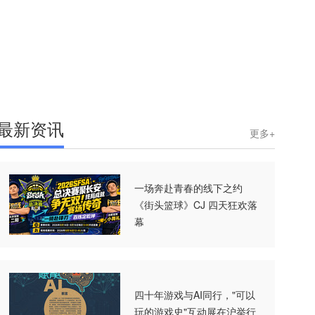
最新资讯
更多+
一场奔赴青春的线下之约
《街头篮球》CJ 四天狂欢落
幕
四十年游戏与AI同行，"可以
玩的游戏史"互动展在沪举行