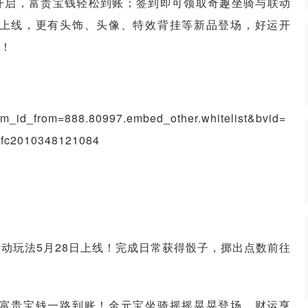
开启，富贵宝钱轻松到账；签到即可领取奇趣坐骑与联动
上线，更有头饰、头像、特效背挂等新品登场，好运开
！
spm_id_from=888.80997.embed_other.whitelist&bvid=
fc2010348121084
动玩法5月28日上线！完成日常获得骰子，掷出点数前往
富贵宝钱一路到账！金元宝坐骑摇摇晃晃登场，财运亨