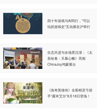
四十年游戏与AI同行，"可以
玩的游戏史"互动展在沪举行
生态共进与全场景沉浸：《太
吾绘卷：天幕心帷》亮相
ChinaJoy鸿蒙展台
《洛奇英雄传》全新精灵弓箭
手“露米艾尔”8月18日登场！