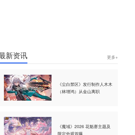
最新资讯
更多+
《尘白禁区》发行制作人木木
（林增鸿）从金山离职
《魔域》2026 花魁赛主题及
限定外观首曝