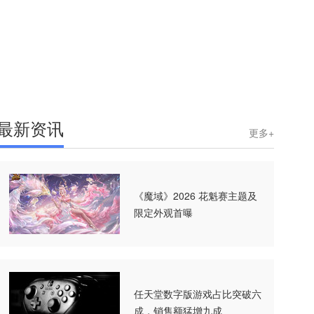
最新资讯
更多+
《魔域》2026 花魁赛主题及
限定外观首曝
任天堂数字版游戏占比突破六
成，销售额猛增九成