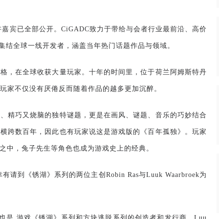
讲嘉宾已全部公开。
CiGADC
致力于带给与会者行业最前沿、高价
集结全球一线开发者，涵盖当年热门话题作品与领域。
风格，在全球收获大量玩家。十年的时间里，位于荷兰阿姆斯特丹
玩家不仅没有厌倦反而随着作品的越多更加沉醉。
风、精巧又烧脑的独特谜题，更是在画风、谜题、音乐的巧妙结合
事横跨数百年，因此也有玩家说这是游戏版的《百年孤独》。玩家
之中，兔子先生等角色也成为游戏史上的经典。
幸有请到《锈湖》系列的两位主创
Robin Ras
与
Luuk Waarbroek
为
也是
游戏《锈湖》系列和方块逃脱系列的创造者和发行商。
Luu