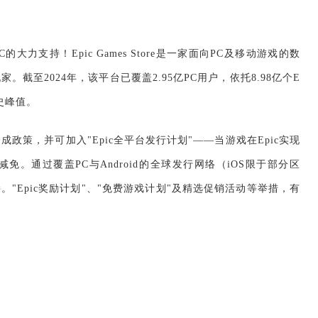
C
的大力支持！
Epic Games Store
是一家面向
PC
及移动游戏的数
玩家。截至
2024
年，该平台已覆盖
2.95
亿
PC
用户，依托
8.98
亿个
E
史峰值。
分成政策，并可加入
"Epic
全平台发行计划
"——
当游戏在
Epic
实现
减免。通过覆盖
PC
与
Android
的全球发行网络（
iOS
限于部分区
接。
"Epic
奖励计划
"
、
"
免费游戏计划
"
及精选促销活动等举措，有