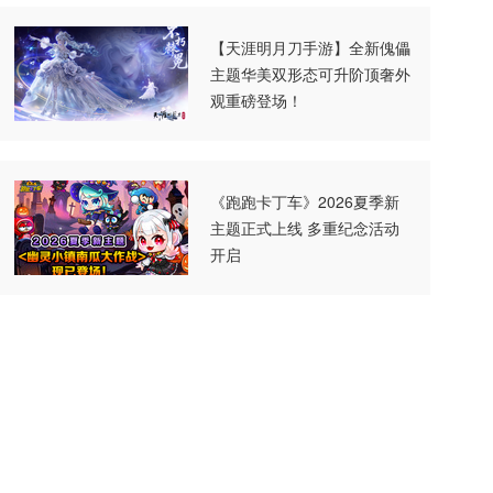
【天涯明月刀手游】全新傀儡
主题华美双形态可升阶顶奢外
观重磅登场！
《跑跑卡丁车》2026夏季新
主题正式上线 多重纪念活动
开启