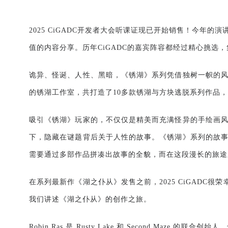
2025 CiGADC
开发者大会听课证现已开始销售！今年的演
值的内容分享。历年
CiGADC
的嘉宾阵容都经过精心挑选，
诡异、怪诞、人性、黑暗，《锈湖》系列凭借独树一帜的
的锈湖工作室，共打造了
10
多款锈湖与方块逃脱系列作品，
吸引《锈湖》玩家的，不仅仅是精美而充满怪异的手绘画
下，隐藏在谜题背后关于人性的故事。《锈湖》系列的故
需要通过多部作品拼凑出故事的全貌，而在这段漫长的旅途
在系列最新作《湖之仆从》发售之前，
2025 CiGADC
很荣
我们讲述《湖之仆从》的创作之旅。
Robin Ras
是
Rusty Lake
和
Second Maze
的联合创始人，