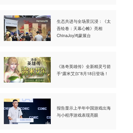
生态共进与全场景沉浸：《太
吾绘卷：天幕心帷》亮相
ChinaJoy鸿蒙展台
《洛奇英雄传》全新精灵弓箭
手“露米艾尔”8月18日登场！
报告显示上半年中国游戏出海
与小程序游戏表现亮眼