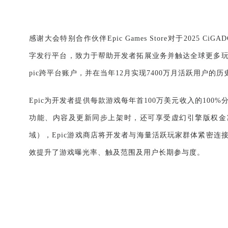
感谢大会特别合作伙伴
Epic Games Store
对于
2025 CiGAD
字发行平台，致力于帮助开发者拓展业务并触达全球更多
pic
跨平台账户，并在当年
12
月实现
7400
万月活跃用户的历
Epic
为开发者提供每款游戏每年首
100
万美元收入的
100%
功能、内容及更新同步上架时，还可享受虚幻引擎版权金
域），
Epic
游戏商店将开发者与海量活跃玩家群体紧密连
效提升了游戏曝光率、触及范围及用户长期参与度。