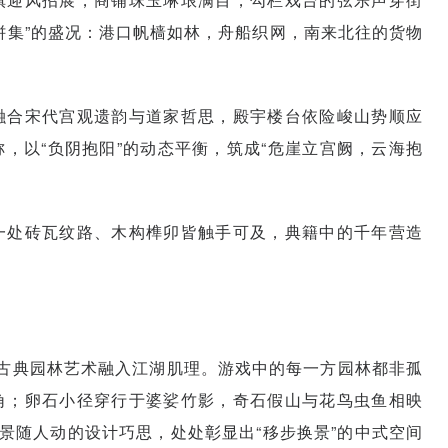
骈集”的盛况：港口帆樯如林，舟船织网，南来北往的货物
融合宋代宫观遗韵与道家哲思，殿宇楼台依险峻山势顺应
，以“负阴抱阳”的动态平衡，筑成“危崖立宫阙，云海抱
一处砖瓦纹路、木构榫卯皆触手可及，典籍中的千年营造
将古典园林艺术融入江湖肌理。游戏中的每一方园林都非孤
角；卵石小径穿行于婆娑竹影，奇石假山与花鸟虫鱼相映
景随人动的设计巧思，处处彰显出“移步换景”的中式空间