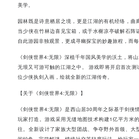
美学。
园林既是诗意栖居之境，更是江湖的有机经络，曲
当少侠在竹林边喜见宝箱，或于水榭凉亭破解石阵
自此游园非独观景，更成寻幽探宝的妙趣旅程，而每
《剑侠世界4:无限》深植千年国风美学的沃土，将
无垠又可游可触的江湖之中。 游戏即将开启首次测
位少侠执剑入画，绘就全新的江湖传奇。
【关于《剑侠世界4:无限》】
《剑侠世界4:无限》是西山居30周年之际基于剑侠
玩家打造。游戏采用无缝地图技术构建1亿平方米的
往。全新设计了家族大型团战、争夺野外首领、大
闲钓鱼、宝箱解谜、情缘社交等轻度玩法，给玩家一