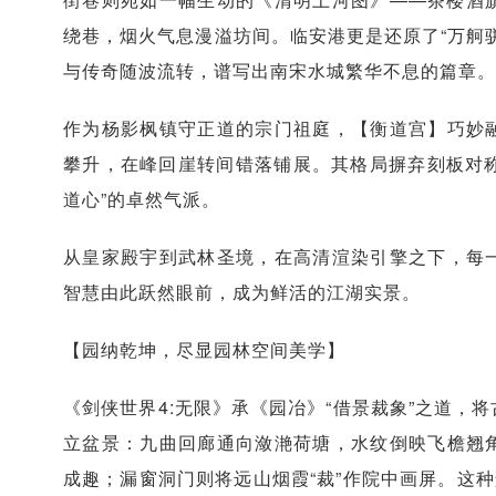
绕巷，烟火气息漫溢坊间。临安港更是还原了“万舸
与传奇随波流转，谱写出南宋水城繁华不息的篇章。
作为杨影枫镇守正道的宗门祖庭，【衡道宫】巧妙
攀升，在峰回崖转间错落铺展。其格局摒弃刻板对称
道心”的卓然气派。
从皇家殿宇到武林圣境，在高清渲染引擎之下，每
智慧由此跃然眼前，成为鲜活的江湖实景。
【园纳乾坤，尽显园林空间美学】
《剑侠世界4:无限》承《园冶》“借景裁象”之道，
立盆景：九曲回廊通向潋滟荷塘，水纹倒映飞檐翘
成趣；漏窗洞门则将远山烟霞“裁”作院中画屏。这种