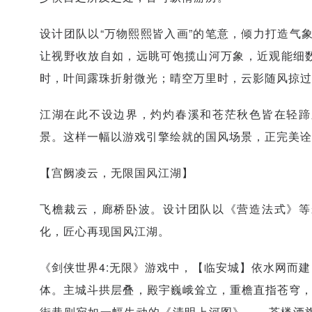
设计团队以“万物熙熙皆入画”的笔意，倾力打造气象
让视野收放自如，远眺可饱揽山河万象，近观能细
时，叶间露珠折射微光；晴空万里时，云影随风掠过
江湖在此不设边界，灼灼春溪和苍茫秋色皆在轻蹄
景。这样一幅以游戏引擎绘就的国风场景，正完美诠
【宫阙凌云，无限国风江湖】
飞檐裁云，廊桥卧波。设计团队以《营造法式》等
化，匠心再现国风江湖。
《剑侠世界4:无限》游戏中，【临安城】依水网而
体。主城斗拱层叠，殿宇巍峨耸立，重檐直指苍穹，
街巷则宛如一幅生动的《清明上河图》——茶楼酒