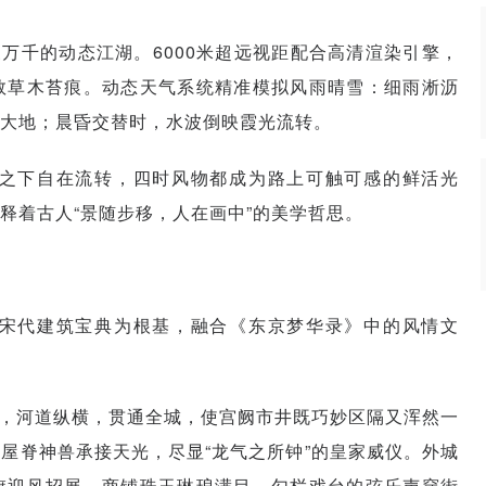
万千的动态江湖。6000米超远视距配合高清渲染引擎，
数草木苔痕。动态天气系统精准模拟风雨晴雪：细雨淅沥
大地；晨昏交替时，水波倒映霞光流转。
之下自在流转，四时风物都成为路上可触可感的鲜活光
释着古人“景随步移，人在画中”的美学哲思。
宋代建筑宝典为根基，融合《东京梦华录》中的风情文
建，河道纵横，贯通全城，使宫阙市井既巧妙区隔又浑然一
屋脊神兽承接天光，尽显“龙气之所钟”的皇家威仪。外城
旗迎风招展，商铺珠玉琳琅满目，勾栏戏台的弦乐声穿街