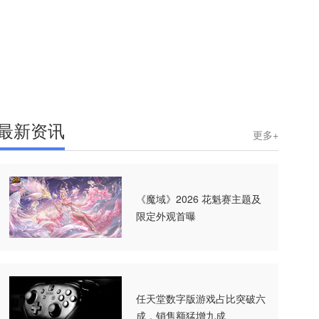
最新资讯
更多+
《魔域》2026 花魁赛主题及
限定外观首曝
任天堂数字版游戏占比突破六
成，销售额猛增九成