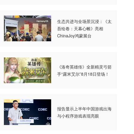
生态共进与全场景沉浸：《太
吾绘卷：天幕心帷》亮相
ChinaJoy鸿蒙展台
《洛奇英雄传》全新精灵弓箭
手“露米艾尔”8月18日登场！
报告显示上半年中国游戏出海
与小程序游戏表现亮眼