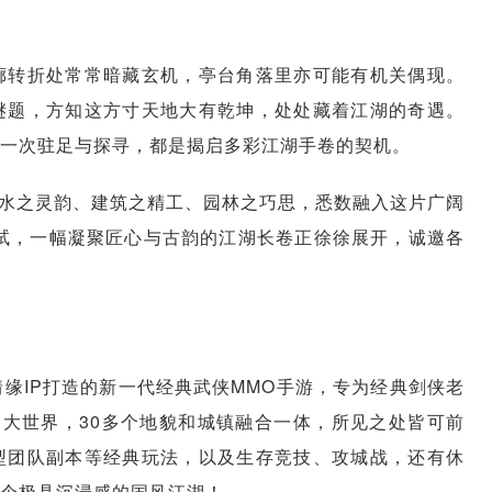
廊转折处常常暗藏玄机，亭台角落里亦可能有机关偶现。
谜题，方知这方寸天地大有乾坤，处处藏着江湖的奇遇。
一次驻足与探寻，都是揭启多彩江湖手卷的契机。
山水之灵韵、建筑之精工、园林之巧思，悉数融入这片广阔
试，一幅凝聚匠心与古韵的江湖长卷正徐徐展开，诚邀各
情缘IP打造的新一代经典武侠MMO手游，专为经典剑侠老
大世界，30多个地貌和城镇融合一体，所见之处皆可前
型团队副本等经典玩法，以及生存竞技、攻城战，还有休
个极具沉浸感的国风江湖！