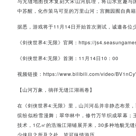
与无缝地图技术复刻大宋山河肌理，将山水意趣与
中苏醒，化作策马可至的万里山河；宫阙园囿自典籍
据悉，游戏将于11月14日开始首次测试，诚邀各位
《剑侠世界4:无限》官网：https://js4.seasungames
《剑侠世界4:无限》首测：11月14日10：00
视频链接：https://www.bilibili.com/video/BV1n
【山河万象，徜徉无缝江湖画卷】
在《剑侠世界4:无限》里，山川河岳并非静态布景
缤纷似粉雪漫舞；翠华林中，修竹万竿织成翠幕；
技术，1亿㎡的浩瀚江湖铺展开来，30多种地貌无
少侠目之所及之处，皆可纵情游历。