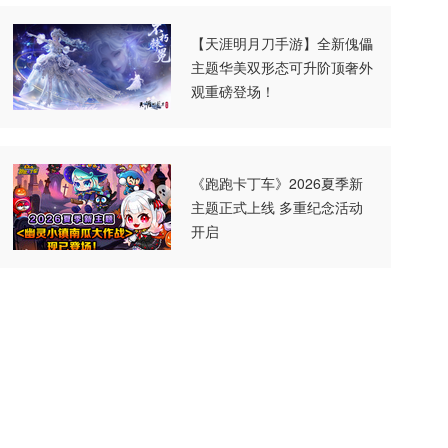
【天涯明月刀手游】全新傀儡
主题华美双形态可升阶顶奢外
观重磅登场！
《跑跑卡丁车》2026夏季新
主题正式上线 多重纪念活动
开启