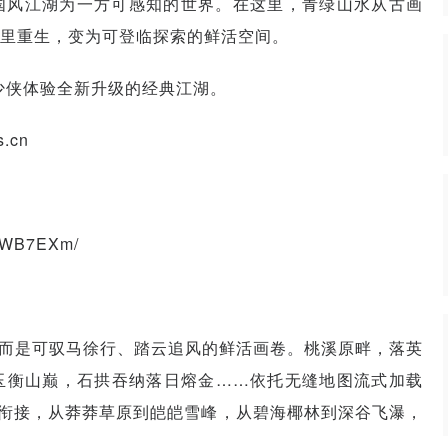
国风江湖为一方可感知的世界。在这里，青绿山水从古画
里重生，变为可登临探索的鲜活空间。
少侠体验全新升级的经典江湖。
.cn
CyWB7EXm/
，而是可驭马徐行、踏云追风的鲜活画卷。桃溪原畔，落英
玉衡山巅，石拱吞纳落日熔金……依托无缝地图流式加载
缝衔接，从莽莽草原到皑皑雪峰，从碧海椰林到深谷飞瀑，