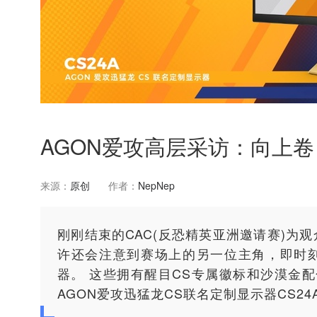
AGON爱攻高层采访：向上
来源：
原创
作者：
NepNep
刚刚结束的CAC(反恐精英亚洲邀请赛)为
许还会注意到赛场上的另一位主角，即时
器。 这些拥有醒目CS专属徽标和沙漠金配色
AGON爱攻迅猛龙CS联名定制显示器CS24