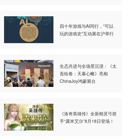
四十年游戏与AI同行，"可以
玩的游戏史"互动展在沪举行
生态共进与全场景沉浸：《太
吾绘卷：天幕心帷》亮相
ChinaJoy鸿蒙展台
《洛奇英雄传》全新精灵弓箭
手“露米艾尔”8月18日登场！