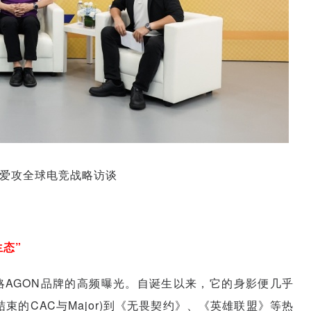
N爱攻全球电竞战略访谈
态”
AGON品牌的高频曝光。自诞生以来，它的身影便几乎
束的CAC与Major)到《无畏契约》、《英雄联盟》等热