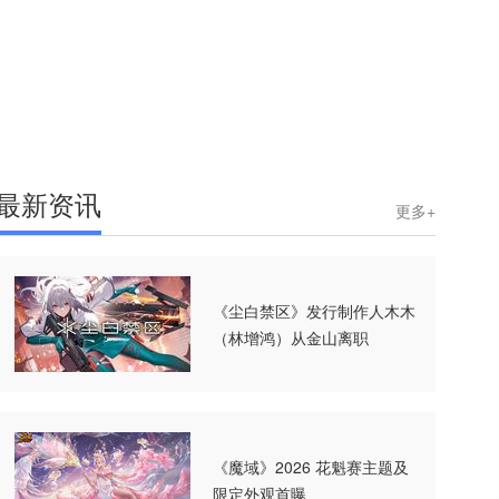
最新资讯
更多+
《尘白禁区》发行制作人木木
（林增鸿）从金山离职
《魔域》2026 花魁赛主题及
限定外观首曝