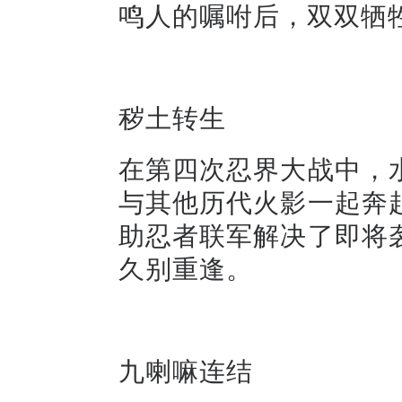
鸣人的嘱咐后，双双牺
秽土转生
在第四次忍界大战中，
与其他历代火影一起奔
助忍者联军解决了即将
久别重逢。
九喇嘛连结