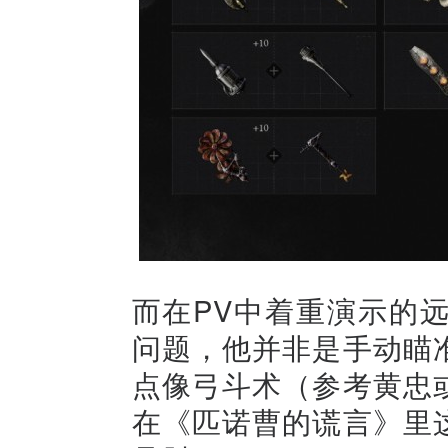
而在PV中着重演示的
问题，他并非是手动瞄
点像弓斗术（参考黄忠
在《匹诺曹的谎言》里