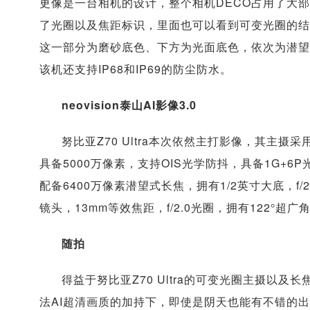
更像是一台相机的设计，整个相机DECO占用了大
了光圈以及焦距标识，里面也可以看到可变光圈的结构，右
这一部分为磨砂底色、下方为光面底色，依次为潜望
该机还支持IP68和IP69的防尘防水。
neovision泰山AI影像3.0
努比亚Z70 Ultra本次依然主打影像，其主
具备5000万像素，支持OIS光学防抖，具备1G+6P光
配备6400万像素潜望式长焦，拥有1/2英寸大底，f/2
镜头，13mm等效焦距，f/2.0光圈，拥有122°超广
随拍
得益于努比亚Z70 Ultra的可变光圈主摄以
法AI超清画质的加持下，即使是阴天也能有不错的