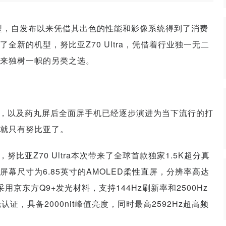
舰机型，自发布以来凭借其出色的性能和影像系统得到了消费
全新的机型，努比亚Z70 Ultra，凭借着行业独一无二
带来独树一帜的另类之选。
，以及药丸屏后全面屏手机已经逐步演进为当下流行的打
就只有努比亚了。
亚Z70 Ultra本次带来了全球首款独家1.5K超分真
幕尺寸为6.85英寸的AMOLED柔性直屏，分辨率高达
显示，采用京东方Q9+发光材料，支持144Hz刷新率和2500Hz
，具备2000nit峰值亮度，同时最高2592Hz超高频