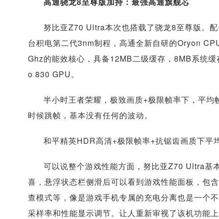
高通骁龙8至尊版加持：最强高通旗舰芯
努比亚Z70 Ultra本次也搭载了骁龙8至尊版。
台积电第二代3nm制程，高通全新自研的Oryon CPU架
Ghz的能效核心，具备12MB二级缓存，8MB系统
o 830 GPU。
半小时王者荣耀，极致画质+极限帧率下，平均帧
时候跳帧，基本没有任何的波动。
和平精英HDR高清+极限帧率+抗锯齿画质下平均
可以说整个游戏性能方面，努比亚Z70 Ultr
喜，悬浮状态栏侧滑后可以看到游戏性能面板，包含
查模式等，像是游戏手机专属的充电分离也是一个不
采样率和性能显示调节。让人重新审视了该机功能上