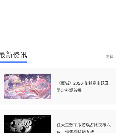
最新资讯
更多+
《魔域》2026 花魁赛主题及
限定外观首曝
任天堂数字版游戏占比突破六
成，销售额猛增九成