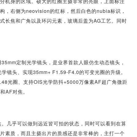
部分机身的区域。硕大的红圈主摄非常的亮眼，上面标注
侧为neovision的红标，然后白色的nubia标识，
式长焦和广角以及环闪元素，玻璃后盖为AG工艺。同时
摄采用35mm定制光学镜头，是业界首款人眼仿生动态镜头，
学镜头、实现35mm+ F1.59-F4.0的可变光圈的升级。
.48光圈、支持OIS光学防抖+5000万像素AF超广角微距
角和AF对焦。
及长焦。几乎可以做到远近皆可拍的状态，同时可以看到在算
出片素质，而且主摄出片的质感还是非常棒的，主打一个