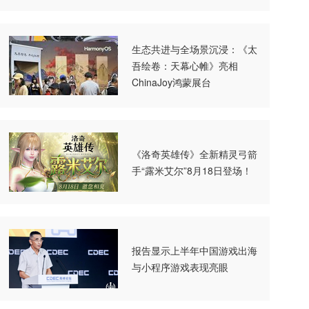
生态共进与全场景沉浸：《太
吾绘卷：天幕心帷》亮相
ChinaJoy鸿蒙展台
《洛奇英雄传》全新精灵弓箭
手“露米艾尔”8月18日登场！
报告显示上半年中国游戏出海
与小程序游戏表现亮眼