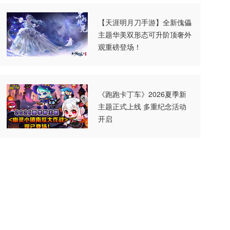
【天涯明月刀手游】全新傀儡
主题华美双形态可升阶顶奢外
观重磅登场！
《跑跑卡丁车》2026夏季新
主题正式上线 多重纪念活动
开启