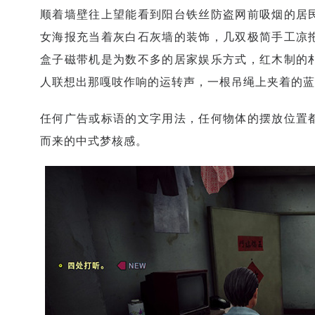
顺着墙壁往上望能看到阳台铁丝防盗网前吸烟的居
女海报充当着灰白石灰墙的装饰，几双极简手工凉
盒子磁带机是为数不多的居家娱乐方式，红木制的
人联想出那嘎吱作响的运转声，一根吊绳上夹着的蓝
任何广告或标语的文字用法，任何物体的摆放位置
而来的中式梦核感。