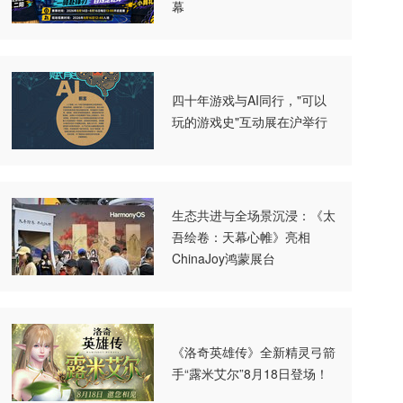
幕
四十年游戏与AI同行，"可以
玩的游戏史"互动展在沪举行
生态共进与全场景沉浸：《太
吾绘卷：天幕心帷》亮相
ChinaJoy鸿蒙展台
《洛奇英雄传》全新精灵弓箭
手“露米艾尔”8月18日登场！